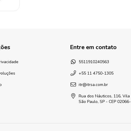
ções
Entre em contato
Privacidade
5511910240563
voluções
+55 11 4750-1305
o
itr@itrsa.com.br
Rua dos Náuticos, 116, Vila
São Paulo, SP - CEP 02066