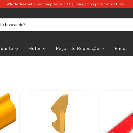
4% de desconto nas compras por PIX | Entregamos para todo o Brasil
Rodante
Motor
Peças de Reposição
Pneus