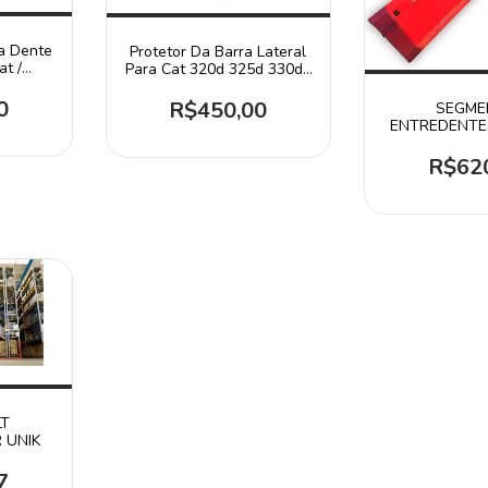
ra Dente
Protetor Da Barra Lateral
t /
Para Cat 320d 325d 330d /
1122489
0
R$450,00
SEGME
ENTREDENTES
ITR U
R$62
LT
R UNIK
7