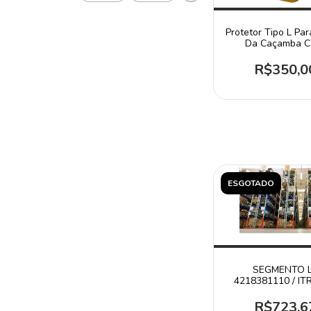
Protetor Tipo L Pa
Da Caçamba Ca
1386551
R$350,0
ESGOTADO
SEGMENTO 
4218381110 / IT
R$723,6