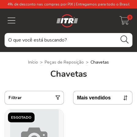
4% de desconto nas compras por PIX | Entregamos para todo o Brasil
0
Início
>
Peças de Reposição
>
Chavetas
Chavetas
Filtrar
ESGOTADO