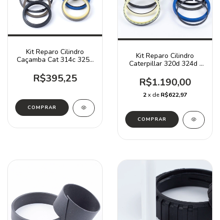
Kit Reparo Cilindro
Kit Reparo Cilindro
Caçamba Cat 314c 325d
Caterpillar 320d 324d /
/ 1709941
2478974
R$395,25
R$1.190,00
2
x de
R$622,97