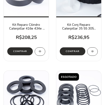
Kit Reparo Cilindro
Kit Conj Reparo
Caterpillar 416e 434e /
Caterpillar 35 55 3054
3651283
420D 120H / 1214480
R$208,25
R$236,95
ESGOTADO