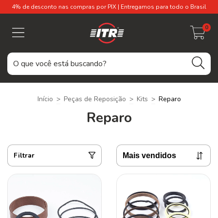
4% de desconto nas compras por PIX | Entregamos para todo o Brasil
0
Início
>
Peças de Reposição
>
Kits
>
Reparo
Reparo
Filtrar