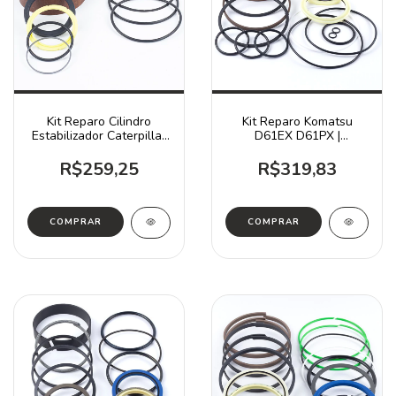
Kit Reparo Cilindro
Kit Reparo Komatsu
Estabilizador Caterpillar
D61EX D61PX |
3975181
7079936550
R$259,25
R$319,83