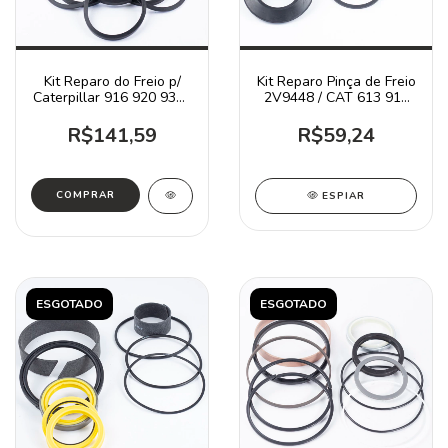
Kit Reparo do Freio p/
Kit Reparo Pinça de Freio
Caterpillar 916 920 930 /
2V9448 / CAT 613 910
4V6525
930
R$141,59
R$59,24
ESPIAR
ESGOTADO
ESGOTADO