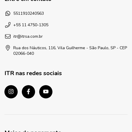
5511910240563
+55 11 4750-1305
itr@itrsa.com.br
Rua dos Náuticos, 116, Vila Guilherme - São Paulo, SP - CEP
02066-040
ITR nas redes sociais