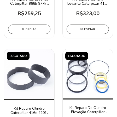
Caterpillar 966b 977k /
Levante Caterpillar 416c
2422549
120h / 2384462
R$259,25
R$323,00
ESPIAR
ESPIAR
ESGOTADO
ESGOTADO
Kit Reparo Do Cilindro
Kit Reparo Cilindro
Elevação Caterpillar
Caterpillar 416e 420f /
924g / 2341950
3387038