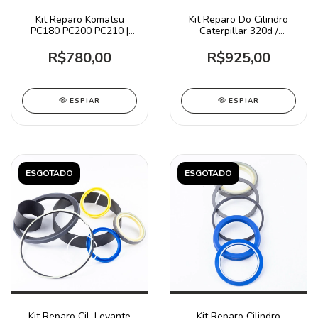
Kit Reparo Komatsu
Kit Reparo Do Cilindro
PC180 PC200 PC210 |
Caterpillar 320d /
7079848610
2478878
R$780,00
R$925,00
ESPIAR
ESPIAR
ESGOTADO
ESGOTADO
Kit Reparo Cil. Levante
Kit Reparo Cilindro