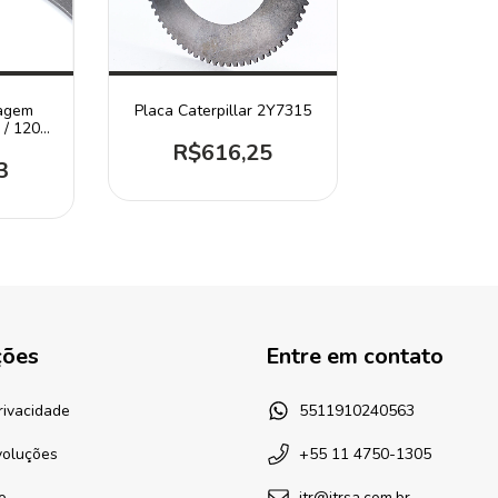
agem
Placa Caterpillar 2Y7315
 / 120H
6N
R$616,25
3
ções
Entre em contato
Privacidade
5511910240563
voluções
+55 11 4750-1305
o
itr@itrsa.com.br