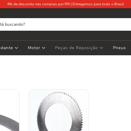
4% de desconto nas compras por PIX | Entregamos para todo o Brasil
Rodante
Motor
Peças de Reposição
Pneus