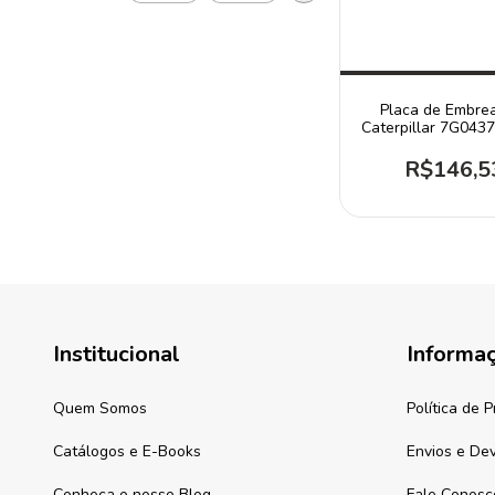
Placa de Embre
Caterpillar 7G0437
D4H D5N D
R$146,5
Institucional
Informa
Quem Somos
Política de 
Catálogos e E-Books
Envios e De
Conheça o nosso Blog
Fale Conosc