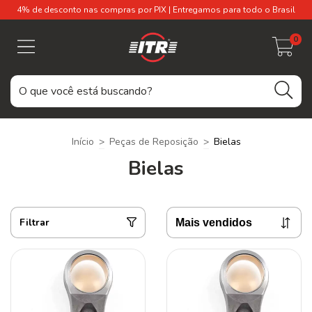
4% de desconto nas compras por PIX | Entregamos para todo o Brasil
0
Início
>
Peças de Reposição
>
Bielas
Bielas
Filtrar