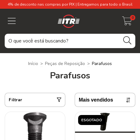
4% de desconto nas compras por PIX | Entregamos para todo o Brasil
0
Início
>
Peças de Reposição
>
Parafusos
Parafusos
Filtrar
ESGOTADO