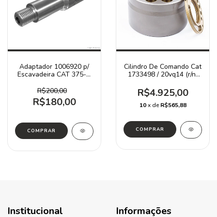
Adaptador 1006920 p/
Cilindro De Comando Cat
Escavadeira CAT 375-A
1733498 / 20vq14 (r/n)
245B
323d 320f
R$200,00
R$4.925,00
R$180,00
10
x de
R$565,88
Institucional
Informações