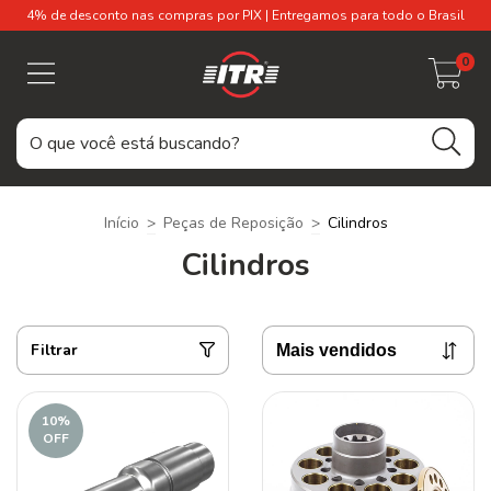
4% de desconto nas compras por PIX | Entregamos para todo o Brasil
0
Início
>
Peças de Reposição
>
Cilindros
Cilindros
Filtrar
10
%
OFF