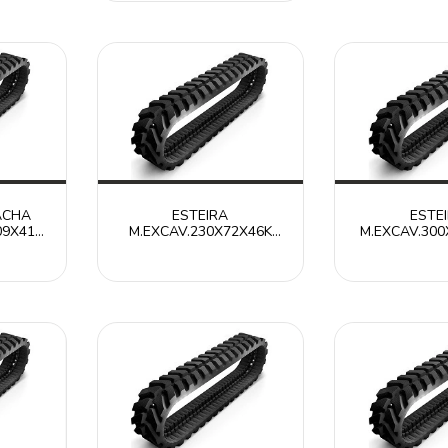
ACHA
ESTEIRA
ESTE
09X41
M.EXCAV.230X72X46K
M.EXCAV.300
 /
RT2307246K /
RT30052
ITR
CATERPILLAR ITR
CATERPIL