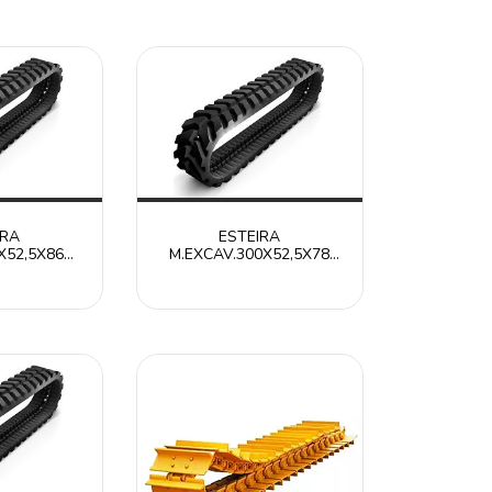
IRA
ESTEIRA
X52,5X86N
M.EXCAV.300X52,5X78
586N /
RT30052578N /
LAR ITR
CATERPILLAR ITR