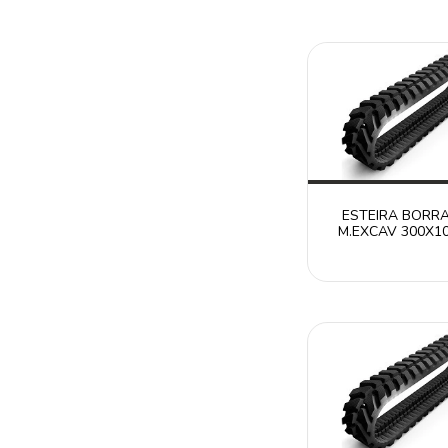
ESTEIRA BORR
M.EXCAV 300X1
RT30010941W
CATERPILLAR 