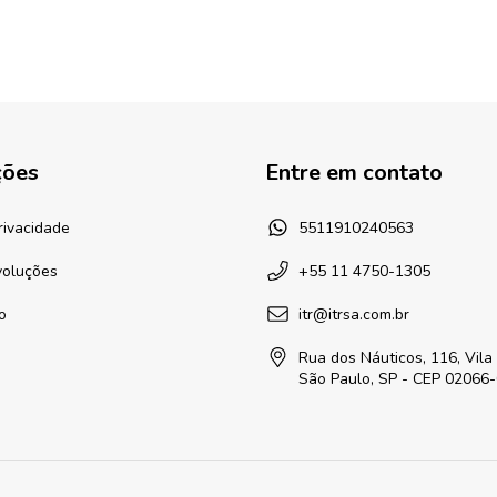
ções
Entre em contato
Privacidade
5511910240563
voluções
+55 11 4750-1305
o
itr@itrsa.com.br
Rua dos Náuticos, 116, Vila
São Paulo, SP - CEP 02066