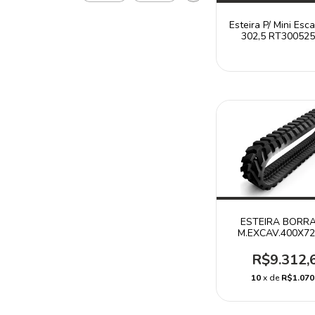
Esteira P/ Mini Esc
302,5 RT30052
ESTEIRA BORR
M.EXCAV.400X72
RT40072574N
CATERPILLAR 
R$9.312,
10
x de
R$1.070