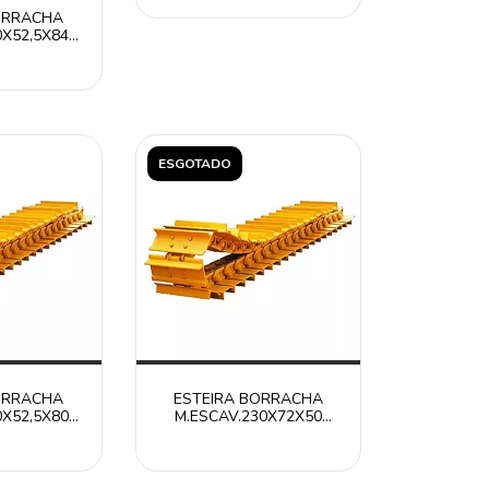
ORRACHA
0X52,5X84
T30052584N /
R
ESGOTADO
ORRACHA
ESTEIRA BORRACHA
0X52,5X80
M.ESCAV.230X72X50
580N /
RT2307250 /
LAR ITR
CATERPILLAR ITR