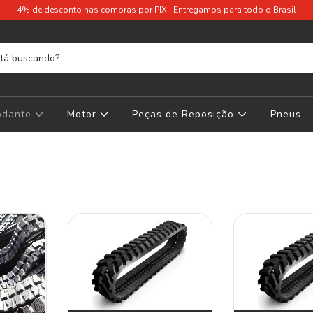
4% de desconto nas compras por PIX | Entregamos para todo o Brasil
Rodante
Motor
Peças de Reposição
Pneus