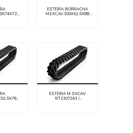
IRA
ESTEIRA BORRACHA
00X74X72
M.EXCAV.300X52,5X88
72N /
RT30052588N /
LAR ITR
CATERPILLAR ITR
IRA
ESTEIRA M. EXCAV
X52,5X78W
RT2307243 /
578W /
CATERPILLAR ITR
LAR ITR