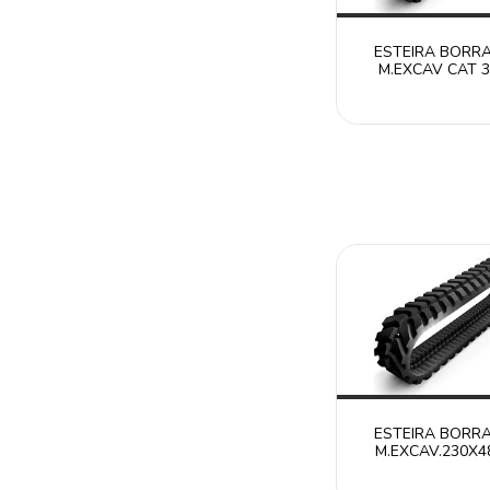
ESTEIRA BORR
M.EXCAV CAT 3
RT30052584W
CATERPILLAR 
ESTEIRA BORR
M.EXCAV.230X4
RT2304870 
CATERPILLAR 