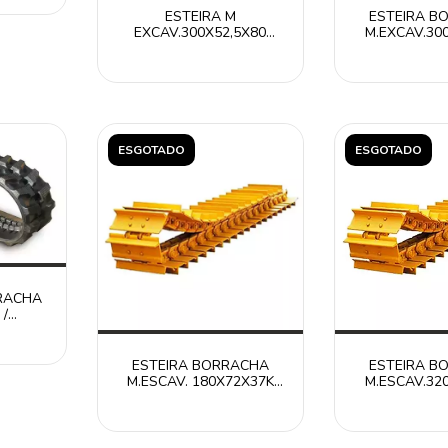
ESTEIRA M
ESTEIRA B
EXCAV.300X52,5X80
M.EXCAV.30
Caterpillar RT30052580 /
Caterpillar R
ITR
IT
ESGOTADO
ESGOTADO
RRACHA
 /
ITR
ESTEIRA BORRACHA
ESTEIRA B
M.ESCAV. 180X72X37K
M.ESCAV.32
RT1807237K /
RT32052
CATERPILLAR ITR
CATERPIL