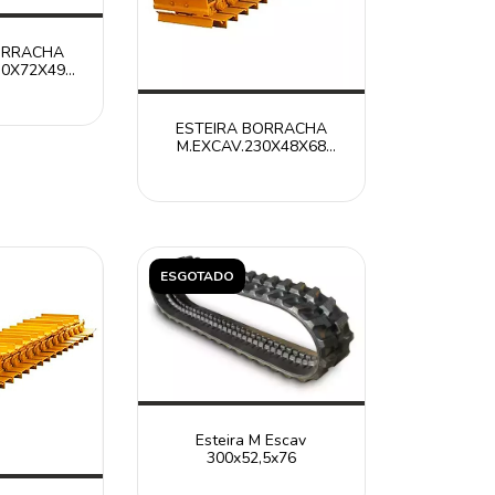
ORRACHA
30X72X49
49K /
LAR ITR
ESTEIRA BORRACHA
M.EXCAV.230X48X68
RT2304868 /
CATERPILLAR ITR
ESGOTADO
Esteira M Escav
300x52,5x76