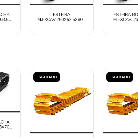
ACHA
ESTEIRA
ESTEIRA B
03.5
M.EXCAV.250X52,5X80N
M.EXCAV. 2
 /
RT25052580N /
RT23072
ITR
CATERPILLAR ITR
CATERPIL
ESGOTADO
ESGOTADO
ACHA
8X70
/
ITR