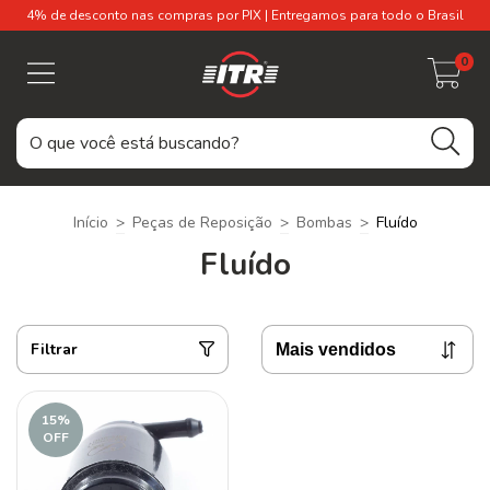
4% de desconto nas compras por PIX | Entregamos para todo o Brasil
0
Início
>
Peças de Reposição
>
Bombas
>
Fluído
Fluído
Filtrar
15
%
OFF