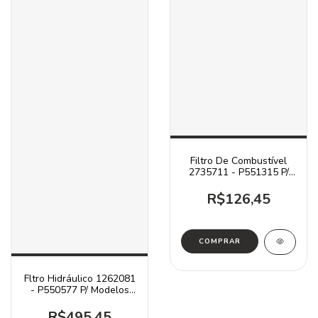
Filtro De Combustível
2735711 - P551315 P/
Modelos Cat
R$126,45
Fltro Hidráulico 1262081
- P550577 P/ Modelos
Caterpillar
R$495,45