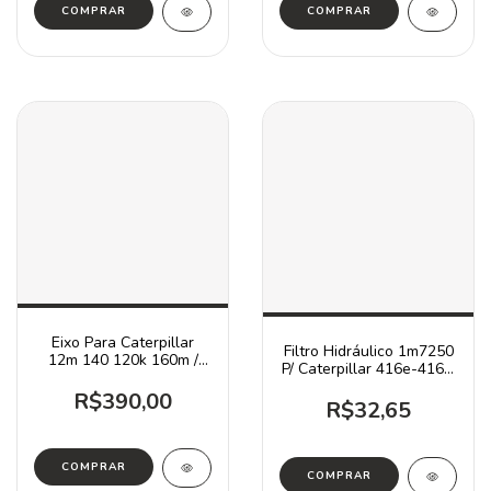
Eixo Para Caterpillar
Filtro Hidráulico 1m7250
12m 140 120k 160m /
P/ Caterpillar 416e-416f-
2534645
306e
R$390,00
R$32,65