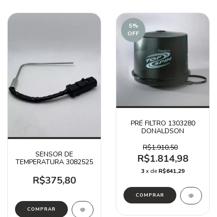
5
%
OFF
PRÉ FILTRO 1303280
DONALDSON
R$1.910,50
SENSOR DE
R$1.814,98
TEMPERATURA 3082525
3
x de
R$641,29
R$375,80