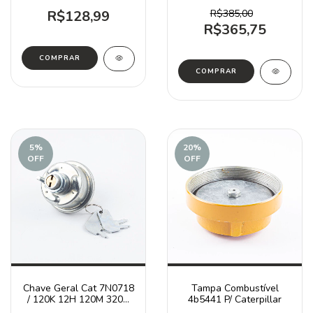
924G / 5P6872
R$128,99
R$385,00
R$365,75
5
%
20
%
OFF
OFF
Chave Geral Cat 7N0718
Tampa Combustível
/ 120K 12H 120M 320C
4b5441 P/ Caterpillar
D4-D6