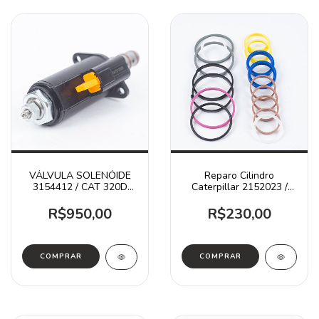
VÁLVULA SOLENÓIDE
Reparo Cilindro
3154412 / CAT 320D
Caterpillar 2152023 /
330D
416D 416E 430E
R$950,00
R$230,00