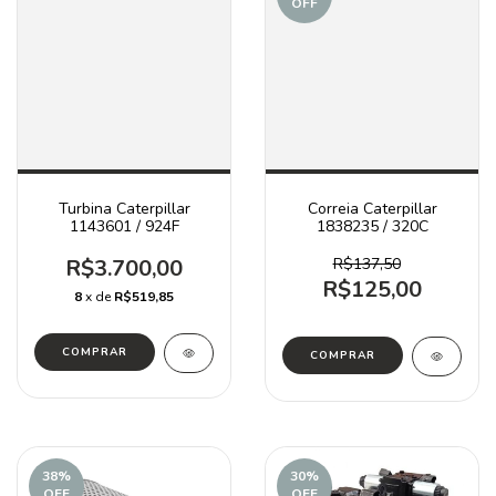
OFF
Turbina Caterpillar
Correia Caterpillar
1143601 / 924F
1838235 / 320C
R$3.700,00
R$137,50
R$125,00
8
x de
R$519,85
38
%
30
%
OFF
OFF