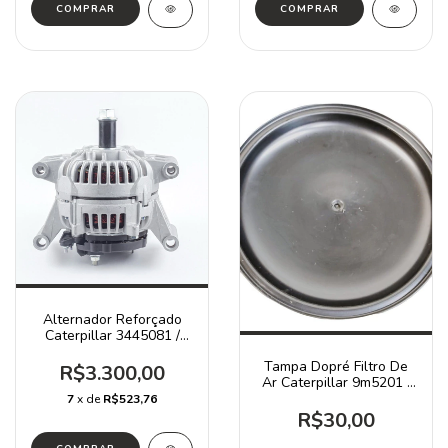
Alternador Reforçado
Caterpillar 3445081 /
924k 938k 320d
Tampa Dopré Filtro De
R$3.300,00
Ar Caterpillar 9m5201 /
966c 235b D20d
7
x de
R$523,76
R$30,00