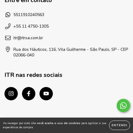
Entre em contato
5511910240563
+55 11 4750-1305
itr@itrsa.com.br
Rua dos Náuticos, 116, Vila Guilherme - São Paulo, SP - CEP
02066-040
ITR nas redes sociais
Ao navegar por este site
você aceita o uso de cookies
para agilizar a sua
ENTENDI
experiência de compra.