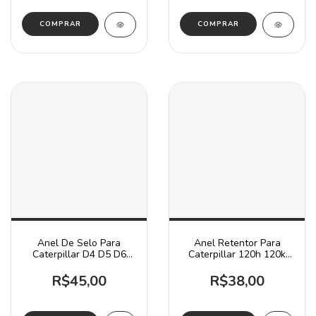
Anel De Selo Para
Anel Retentor Para
Caterpillar D4 D5 D6
Caterpillar 120h 120k
960f / 7g5730
140h 140k / 7s4571
R$45,00
R$38,00