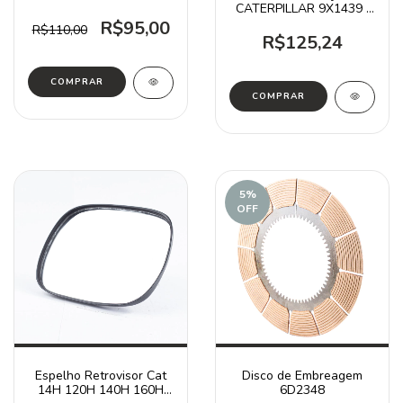
CATERPILLAR 9X1439 /
953B D4E D5
R$95,00
R$110,00
R$125,24
5
%
OFF
Espelho Retrovisor Cat
Disco de Embreagem
14H 120H 140H 160H
6D2348