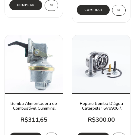
Bomba Alimentadora de
Reparo Bomba D'água
Combustível Cummins
Caterpillar 6V9906 /
3904374
D4H D5B D6D
R$311,65
R$300,00