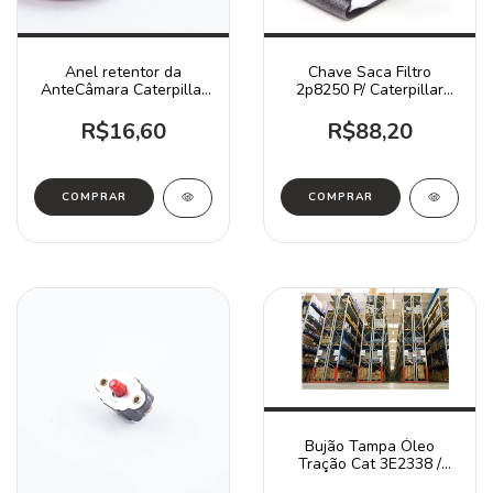
Anel retentor da
Chave Saca Filtro
AnteCâmara Caterpillar
2p8250 P/ Caterpillar
7S3206 / 920 120B 130G
120b-d6d
R$16,60
R$88,20
Bujão Tampa Óleo
Tração Cat 3E2338 /
312d 320d 336d