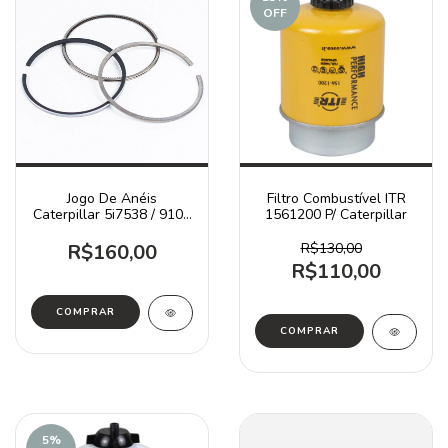
OFF
Jogo De Anéis
Filtro Combustível ITR
Caterpillar 5i7538 / 910g
1561200 P/ Caterpillar
312b 320 320b
R$160,00
R$130,00
R$110,00
5
%