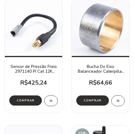
Sensor de Pressão Freio
Bucha Do Eixo
2971140 P/ Cat 12K
Balanceador Caterpillar
120K 140K
215b 120g D4d / 5s6419
R$425,24
R$64,66
15
%