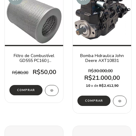
Filtro de Combustível
Bomba Hidraulica John
GD555 PC160 |
Deere AXT10831
22U0421260
R$50,00
R$30.000,00
R$80,00
R$21.000,00
10
x de
R$2.412,90