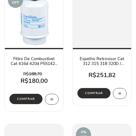
OFF
Filtro De Combustível
Espelho Retrovisor Cat
Cat 416d 420d P551424
312 315 318 320D /
1311812
1372270
R$188,70
R$251,82
R$180,00
9
%