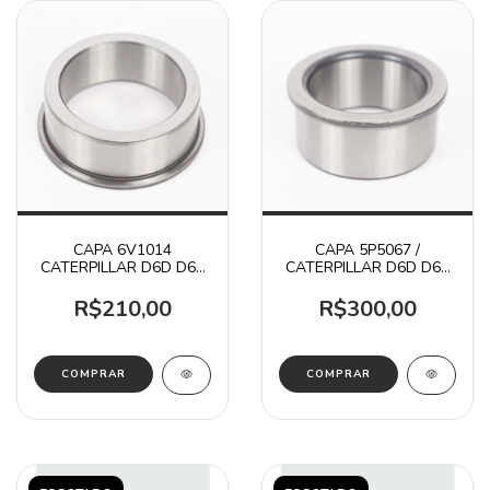
CAPA 6V1014
CAPA 5P5067 /
CATERPILLAR D6D D6E
CATERPILLAR D6D D6E
980XE 955K 977
955 977K
R$210,00
R$300,00