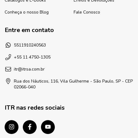
Catálogos e E-Books
Envios e Devoluções
Conheça o nosso Blog
Fale Conosco
Entre em contato
5511910240563
+55 11 4750-1305
itr@itrsa.com.br
Rua dos Náuticos, 116, Vila Guilherme - São Paulo, SP - CEP
02066-040
ITR nas redes sociais