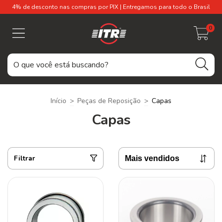
4% de desconto nas compras por PIX | Entregamos para todo o Brasil
0
Início
>
Peças de Reposição
>
Capas
Capas
Filtrar