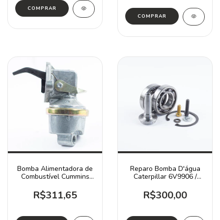
Bomba Alimentadora de
Reparo Bomba D'água
Combustível Cummins
Caterpillar 6V9906 /
3904374
D4H D5B D6D
R$311,65
R$300,00