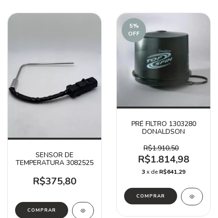
5
%
OFF
PRÉ FILTRO 1303280
DONALDSON
R$1.910,50
SENSOR DE
R$1.814,98
TEMPERATURA 3082525
3
x de
R$641,29
R$375,80