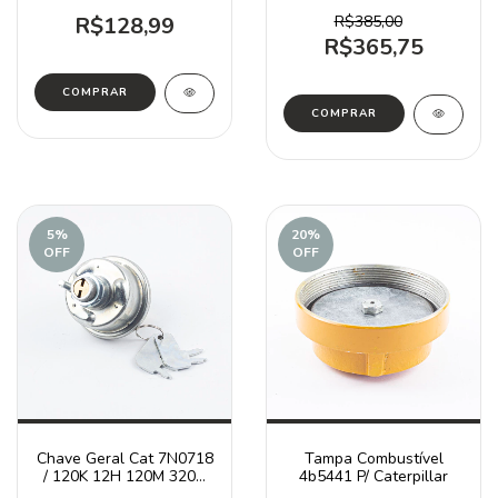
924G / 5P6872
R$128,99
R$385,00
R$365,75
5
%
20
%
OFF
OFF
Chave Geral Cat 7N0718
Tampa Combustível
/ 120K 12H 120M 320C
4b5441 P/ Caterpillar
D4-D6