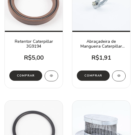
Retentor Caterpillar
Abraçadeira de
3G9194
Mangueira Caterpillar
5D1026 / D3 D4 D5
772B
R$5,00
R$1,91