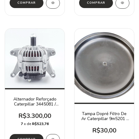
Alternador Reforçado
Caterpillar 3445081 /
924k 938k 320d
Tampa Dopré Filtro De
R$3.300,00
Ar Caterpillar 9m5201 /
966c 235b D20d
7
x de
R$523,76
R$30,00