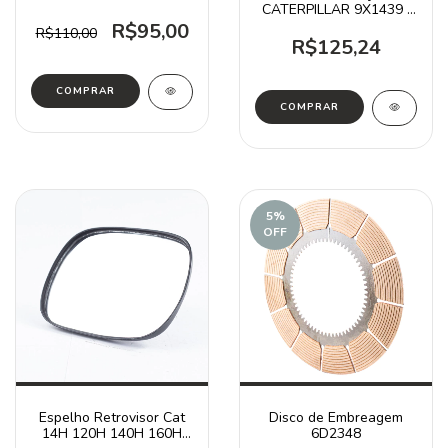
CATERPILLAR 9X1439 /
953B D4E D5
R$95,00
R$110,00
R$125,24
5
%
OFF
Espelho Retrovisor Cat
Disco de Embreagem
14H 120H 140H 160H
6D2348