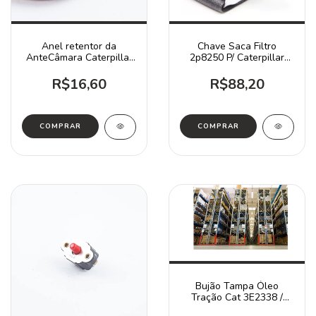
Anel retentor da
Chave Saca Filtro
AnteCâmara Caterpillar
2p8250 P/ Caterpillar
7S3206 / 920 120B 130G
120b-d6d
R$16,60
R$88,20
Bujão Tampa Óleo
Tração Cat 3E2338 /
312d 320d 336d