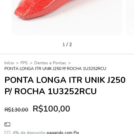
1
/
2
Início
>
FPS
>
Dentes e Pontas
>
PONTA LONGA ITR UNIK J250 P/ ROCHA 1U3252RCU
PONTA LONGA ITR UNIK J250
P/ ROCHA 1U3252RCU
R$100,00
R$130,00
4% de desconto
pagando com Pix