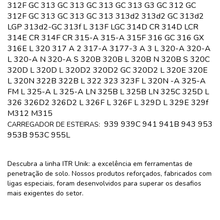
312F GC 313 GC 313 GC 313 GC 313 G3 GC 312 GC
312F GC 313 GC 313 GC 313 313d2 313d2 GC 313d2
LGP 313d2-GC 313f L 313F LGC 314D CR 314D LCR
314E CR 314F CR 315-A 315-A 315F 316 GC 316 GX
316E L 320 317 A 2 317-A 3177-3 A 3 L 320-A 320-A
L 320-A N 320-A S 320B 320B L 320B N 320B S 320C
320D L 320D L 320D2 320D2 GC 320D2 L 320E 320E
L 320N 322B 322B L 322 323 323F L 320N -A 325-A
FM L 325-A L 325-A LN 325B L 325B LN 325C 325D L
326 326D2 326D2 L 326F L 326F L 329D L 329E 329f
M312 M315
939 939C 941 941B 943 953
CARREGADOR DE ESTEIRAS:
953B 953C 955L
Descubra a linha ITR Unik: a excelência em ferramentas de
penetração de solo. Nossos produtos reforçados, fabricados com
ligas especiais, foram desenvolvidos para superar os desafios
mais exigentes do setor.