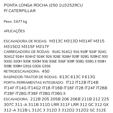
PONTA LONGA ROCHA J250 1U3252RCU
P/ CATERPILLAR
Peso: 3,677 kg
APLICAÇÕES
M313C M313D M314F M315
ESCAVADORA DE RODAS:
M315D2 M315F M317F
CARREGADORA DE RODAS: 914G 914G2 916 918F 924F 924G
924GZ 924H 924HZ 924K 926 926E 926M 928F 928G 928HZ 930
930G 930H 930K 930M 936 936E 936F 938F 938G 938G II 938H
938K 938M G916 G926 G936
450
RETROESCAVADORA:
613C 613C II 613G
RASPADOR-TRATOR DE RODAS:
IT12 IT12B IT14B
PORTA-FERRAMENTAS INTEGRADO:
IT14F IT14G IT14G2 IT18 IT18B IT18F IT28 IT24F IT28B
IT28F IT28G IT38F IT38G IT38G II
212B 205 205B 206 206B 211B 212 225
ESCAVADORA:
307C 311-A 311B 311D LRR 311F LRR 312 GC 312 GX
312-A 312B L 312C 3 312D 3 312D2 312D2 GC 312E