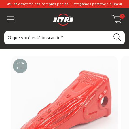
4% de desconto nas compras por PIX | Entregamos para todo o Brasil
0
23
%
OFF