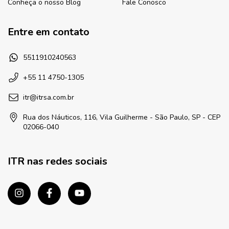
Conheça o nosso Blog
Fale Conosco
Entre em contato
5511910240563
+55 11 4750-1305
itr@itrsa.com.br
Rua dos Náuticos, 116, Vila Guilherme - São Paulo, SP - CEP
02066-040
ITR nas redes sociais