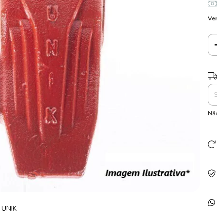
Ver
Ent
Não
 UNIK