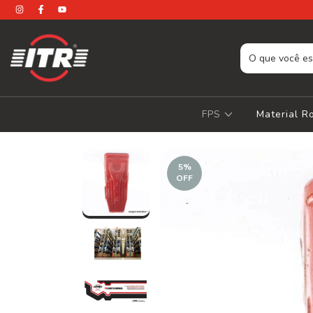
FPS
Material 
5
%
OFF