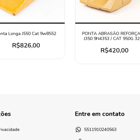
nta Longa J550 Cat 9w8552
PONTA ABRASÃO REFORÇ
J350 9N4353 / CAT 950G 3
R$826,00
R$420,00
ções
Entre em contato
Privacidade
5511910240563