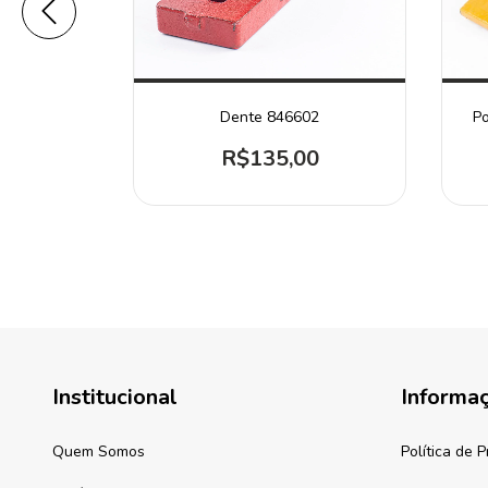
ÇADA J400
Dente 846602
Po
ERPILLAR
R$135,00
21,21
Institucional
Informa
Quem Somos
Política de 