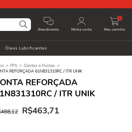
0
Atendimento
Minha conta
Meu carrinho
Óleos Lubrificantes
cio
>
FPS
>
Dentes e Pontas
>
NTA REFORÇADA 61N831310RC / ITR UNIK
ONTA REFORÇADA
1N831310RC / ITR UNIK
R$463,71
$488,12