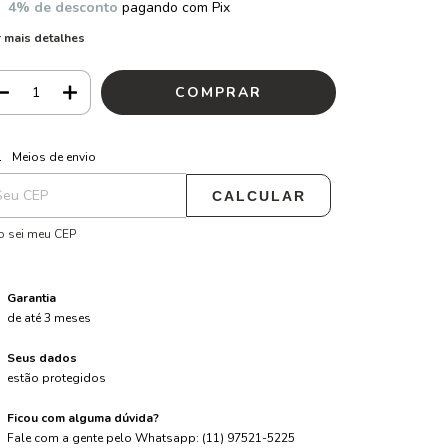
4% de desconto
pagando com Pix
 mais detalhes
ALTERAR CEP
regas para o CEP:
Meios de envio
CALCULAR
 sei meu CEP
Garantia
de até 3 meses
Seus dados
estão protegidos
Ficou com alguma dúvida?
Fale com a gente pelo Whatsapp: (11) 97521-5225