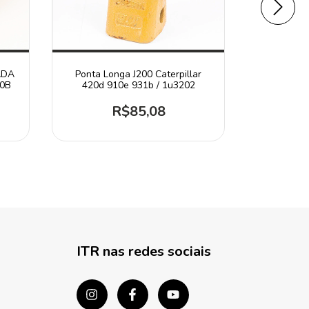
ADA
Ponta Longa J200 Caterpillar
Dente Cen
20B
420d 910e 931b / 1u3202
J
R$85,08
ITR nas redes sociais