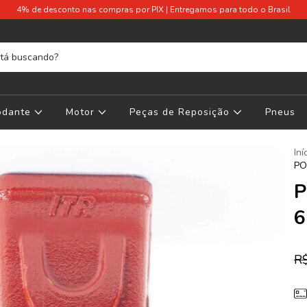
4% de desconto nas compras por PIX | Entregamos para todo o Brasil
Rodante
Motor
Peças de Reposição
Pneus
Iní
PO
P
6
R