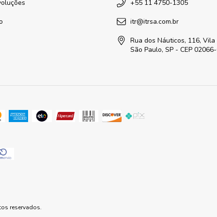
voluções
+55 11 4750-1305
o
itr@itrsa.com.br
Rua dos Náuticos, 116, Vila
São Paulo, SP - CEP 02066
tos reservados.