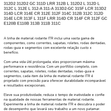
312D2 312D2 GC 311D LRR 312B L 312D2 L 312D L
312C L 312E L 312-A 311-A 313D2-GC 315F LCR 313D2
314D LCR 314E CR 312E 312F 314C 312B 312C 312D
314E LCR 313F L 311F LRR 314D CR 314F CR 312F GC
E120B E110B 313B 311B 311C
A linha de material rodante ITR inclui uma vasta gama de
componentes, como correntes, sapatas, roletes, rodas dentadas,
rodas-guia e segmentos com excelente relação custo x
benefício.
Com uma vida útil prolongada, eles proporcionam máxima
performance e resistência. Com um portfólio completo, com
correntes, sapatas, roletes, rodas dentadas, rodas-guia e
segmentos, cada item da linha de material rodante ITR é
projetado com precisão para oferecer durabilidade incomparável
e resultados excepcionais.
Eleve sua produtividade, reduza o tempo de inatividade e confie
na qualidade de nossas ferramentas de material rodante.
Experimente a linha de material rodante ITR e descubra o poder
de desempenho que levará seu trabalho a um novo patamar.