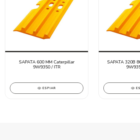
SAPATA 600 MM Caterpillar
SAPATA 320B 80
9W9350 / ITR
9W9351
ESPIAR
E